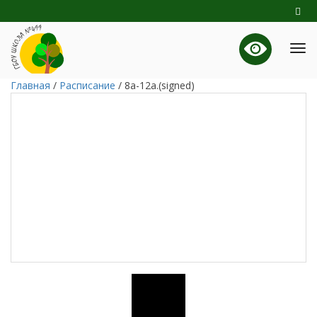
Главная
/
Расписание
/
8а-12а.(signed)