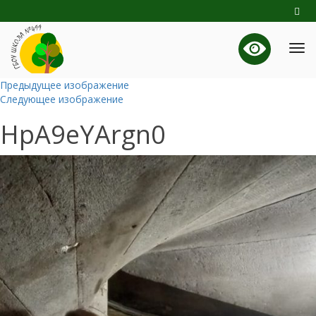
Предыдущее изображение
Следующее изображение
HpA9eYArgn0